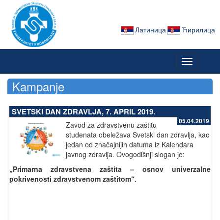
Латиница
Ћирилица
Toggle
navigation
Kampanje
SVETSKI DAN ZDRAVLJA, 7. APRIL 2019.
05.04.2019
Zavod za zdr
avstvenu zaštitu
studenata obeležava Svetski dan zdravlja, kao
jedan od značajnijih datuma iz Kalendara
javnog zdravlja. Ovogodišnji slogan je
:
„
Primarna zdravstvena zaštita – osnov univerzalne
pokrivenosti zdravstvenom zaštitom
“.