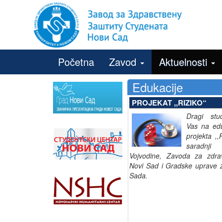
Početna
Zavod
Aktuelnosti
Edukacije
PROJEKAT ,,RIZIKO“
Dragi stu
Vas na eduk
projekta ,,
saradnji 
Vojvodine, Zavoda za zdrav
Novi Sad i Gradske uprave 
Sada.