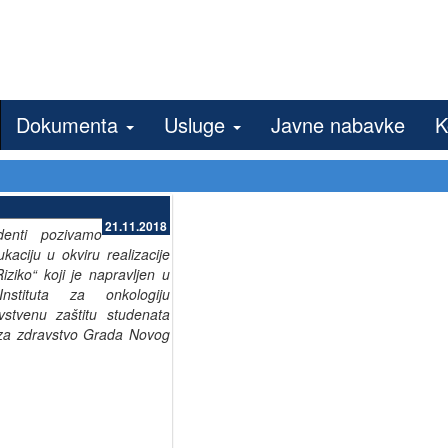
Dokumenta
Usluge
Javne nabavke
K
21.11.2018
denti pozivamo
aciju u okviru realizacije
Riziko“ koji je napravljen u
Instituta za onkologiju
stvenu zaštitu studenata
za zdravstvo Grada Novog