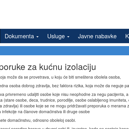
Dokumenta
Usluge
Javne nabavke
K
poruke za kućnu izolaciju
oja može da se provetrava, u koju će biti smeštena obolela osoba,
edna osoba dobrog zdravlja, bez faktora rizika, koja može da neguje pa
va privremeno udaljiti osobe koje nisu neophodne za negu pacijenta, 
ka (stare osobe, deca, trudnice, porodilje, osobe oslabljenog imuniteta,
 zdravlja) ili osobe koje se ne mogu pridržavati preporuka o merama 
 infekcije na članove domaćinstva ili druge osobe
sete domaćinstvu, odnosno oboleloj osobi.
anovi porodice borave u drugoj sobi ili, izuzetno, kada ne postoje kapac