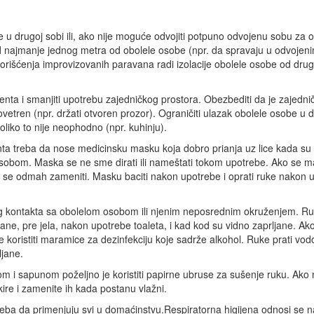
 u drugoj sobi ili, ako nije moguće odvojiti potpuno odvojenu sobu za o
d najmanje jednog metra od obolele osobe (npr. da spravaju u odvojeni
orišćenja improvizovanih paravana radi izolacije obolele osobe od drug
jenta i smanjiti upotrebu zajedničkog prostora. Obezbediti da je zajednič
ovetren (npr. držati otvoren prozor). Ograničiti ulazak obolele osobe u 
oliko to nije neophodno (npr. kuhinju).
nta treba da nose medicinsku masku koja dobro prianja uz lice kada su u
osobom. Maska se ne sme dirati ili nameštati tokom upotrebe. Ako se mas
 se odmah zameniti. Masku baciti nakon upotrebe i oprati ruke nakon u
g kontakta sa obolelom osobom ili njenim neposrednim okruženjem. Ruk
ane, pre jela, nakon upotrebe toaleta, i kad kod su vidno zaprljane. Ak
 koristiti maramice za dezinfekciju koje sadrže alkohol. Ruke prati v
ljane.
 i sapunom poželjno je koristiti papirne ubruse za sušenje ruku. Ako 
ire i zamenite ih kada postanu vlažni.
reba da primenjuju svi u domaćinstvu.Respiratorna higijena odnosi se n