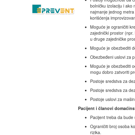
bolničku izolaciju i ak
najmanje jednog metra 
korišćenja improvizovan
Moguće je ograničiti kre
zajednički prostor (npr.
u druge zajedničke prost
Moguće je obezbediti do
Obezbeđeni uslovi za 
Moguće je obezbediti od
mogu dobro zatvoriti p
Postoje sredstva za dez
Postoje sredstva za dezi
Postoje uslovi za maši
Pacijent i članovi domaćins
Pacijent treba da bude
Ograničiti broj osoba k
rizika.