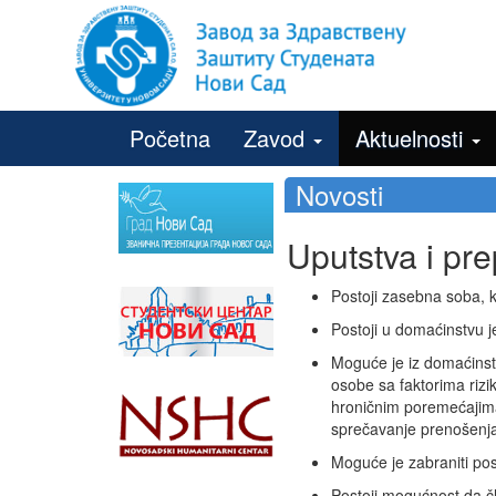
Početna
Zavod
Aktuelnosti
Novosti
Uputstva i pre
Postoji zasebna soba, k
Postoji u domaćinstvu j
Moguće je iz domaćinst
osobe sa faktorima rizi
hroničnim poremećajima
sprečavanje prenošenja
Moguće je zabraniti po
Postoji mogućnost da čl