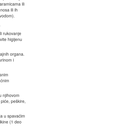
aramicama ili
nosa ili ih
 vodom).
.
li rukovanje
ite higijenu
ajnih organa.
urinom i
esnim
ućnim
u njihovom
 piće, peškire,
aja u spavaćim
ikine (1 deo