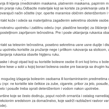
janja ili kijanja (medicinskim maskama, platnenim maskama, papirnim m
im pranje ruku.Odbacite materijale koji se koriste za prekrivanje usta ili 
varajući način očistite (npr. operite maramice običnim deterdžentom i
ontakt kože i odeće sa materijalima zagađenim sekretima obolele osobe
dnokratnu upotrebu i zaštitnu odeću (npr. plastične kecelje) za čišćenje i
posteljinom zaprljanom tečnostima. Pre i posle uklanjanja rukavica obav
ntakt sa telesnim tečnostima, posebno sekretima usne usne duplje i dis
 upotrebu koristite za pružanje nege i prilikom rukovanja sa stolicom, 
lanjanja rukavica obavite higijenu ruku.
e i drugi otpad koji su koristile bolesne osobe ili oni koji brinu o bol
ne kese u sobi u kojoj boravi bolesna osobe pre bacanja sa drugim k
e mogućeg izlaganja bolesnim osobama ili kontaminiranim predmetima 
pr. ne koristite iste četkice za zube, cigarete, pribor za jelo, posuđe,
za jelo i posuđe treba oprati deterdžentom i vodom nakon upotrebe.
 površine koje se često dodiruju, poput noćnih ormarića i ostalog namešt
ekcionim sredstvom za domaćinstvo, koje sadrži razblaženi rastvor var
ode).