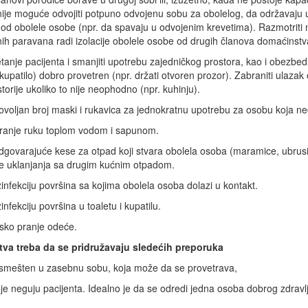
o nije moguće odvojiti potpuno odvojenu sobu za obolelog, da održavaju 
od obolele osobe (npr. da spavaju u odvojenim krevetima). Razmotriti
ih paravana radi izolacije obolele osobe od drugih članova domaćinstv
tanje pacijenta i smanjiti upotrebu zajedničkog prostora, kao i obezbedi
 kupatilo) dobro provetren (npr. držati otvoren prozor). Zabraniti ulaza
orije ukoliko to nije neophodno (npr. kuhinju).
voljan broj maski i rukavica za jednokratnu upotrebu za osobu koja ne
pranje ruku toplom vodom i sapunom.
govarajuće kese za otpad koji stvara obolela osoba (maramice, ubrusi i
re uklanjanja sa drugim kućnim otpadom.
infekciju površina sa kojima obolela osoba dolazi u kontakt.
nfekciju površina u toaletu i kupatilu.
nsko pranje odeće.
tva treba da se pridružavaju sledećih preporuka
 smešten u zasebnu sobu, koja može da se provetrava,
oje neguju pacijenta. Idealno je da se odredi jedna osoba dobrog zdravl