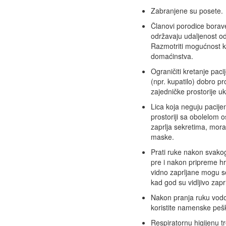
Zabranjene su posete.
Članovi porodice borave
održavaju udaljenost o
Razmotriti mogućnost k
domaćinstva.
Ograničiti kretanje paci
(npr. kupatilo) dobro pr
zajedničke prostorije uk
Lica koja neguju pacije
prostoriji sa obolelom 
zaprlja sekretima, mora
maske.
Prati ruke nakon svako
pre i nakon pripreme hr
vidno zaprljane mogu se
kad god su vidljivo zapr
Nakon pranja ruku vodom
koristite namenske pešk
Respiratornu higijenu t