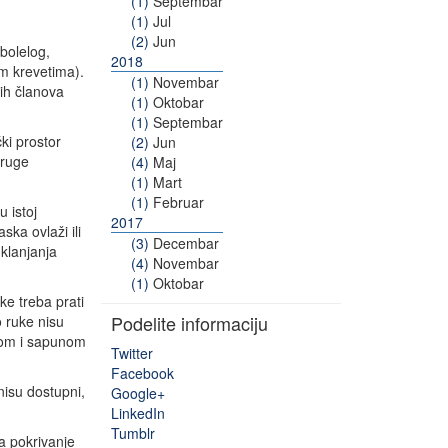
(1)
Septembar
(1)
Jul
(2)
Jun
bolelog,
2018
m krevetima).
(1)
Novembar
ih članova
(1)
Oktobar
(1)
Septembar
ki prostor
(2)
Jun
druge
(4)
Maj
(1)
Mart
(1)
Februar
 istoj
2017
ka ovlaži ili
(3)
Decembar
klanjanja
(4)
Novembar
(1)
Oktobar
e treba prati
Podelite informaciju
o ruke nisu
odom i sapunom
Twitter
Facebook
nisu dostupni,
Google+
LinkedIn
Tumblr
a pokrivanje