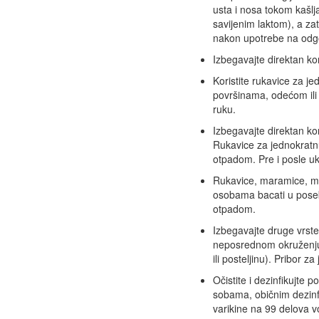
usta i nosa tokom kašl
savijenim laktom), a zat
nakon upotrebe na odgo
Izbegavajte direktan k
Koristite rukavice za je
površinama, odećom ili 
ruku.
Izbegavajte direktan ko
Rukavice za jednokratnu
otpadom. Pre i posle uk
Rukavice, maramice, mask
osobama bacati u poseb
otpadom.
Izbegavajte druge vrst
neposrednom okruženju (n
ili posteljinu). Pribor 
Očistite i dezinfikujte
sobama, običnim dezinf
varikine na 99 delova v