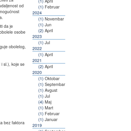
(1)
April
udaljenost od
(1)
Februar
 mogućnost
2024
a.
(1)
Novembar
(1)
Jun
ti da je
(2)
April
k obolele osobe
2023
(1)
Jul
guje obolelog,
2022
(1)
April
2021
 sl.), koje se
(2)
April
2020
(1)
Oktobar
(1)
Septembar
(1)
Avgust
(1)
Jul
(4)
Maj
(1)
Mart
(1)
Februar
(1)
Januar
ja bez faktora
2019