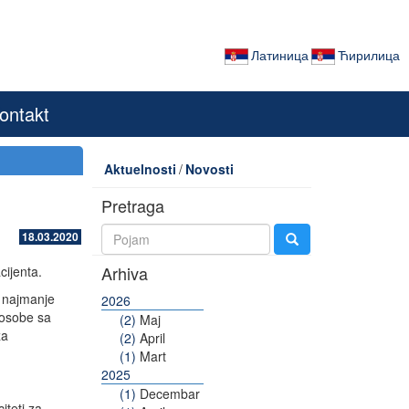
Латиница
Ћирилица
ontakt
Aktuelnosti
/
Novosti
Pretraga
18.03.2020
Arhiva
cijenta.
a najmanje
2026
 osobe sa
(2)
Maj
za
(2)
April
(1)
Mart
2025
(1)
Decembar
iteti za