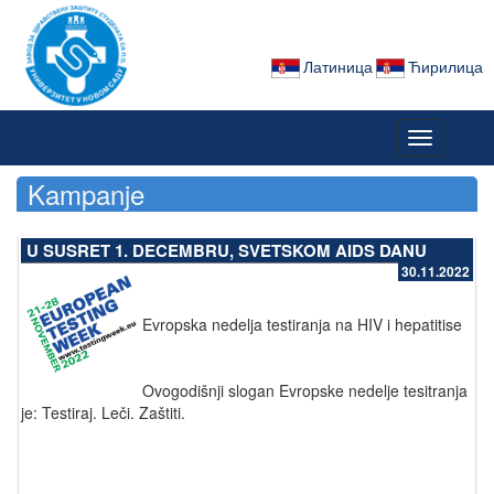
Латиница
Ћирилица
Toggle
navigation
Kampanje
U SUSRET 1. DECEMBRU, SVETSKOM AIDS DANU
30.11.2022
Evropska nedelja testiranja na HIV i hepatitise
Ovogodišnji slogan Evropske nedelje tesitranja
je: Testiraj. Leči. Zaštiti.