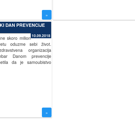
»
SKI DAN PREVENCIJE
10.09.2018
ne skoro milion
vetu oduzme sebi život.
dravstvena organizacija
mbar Danom prevencije
etila da je samoubistvo
»