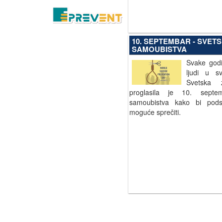
10. SEPTEMBAR - SVET
SAMOUBISTVA
Svake godi
ljudi u s
Svetska z
proglasila je 10. septe
samoubistva kako bi pods
moguće sprečiti.