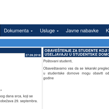
Dokumenta
Usluge
Javne nabavke
K
OBAVEŠTENJE ZA STUDENTE KOJI 
USELJAVAJU U STUDENTSKE DOM
27.09.2018
Poštovani studenti,
Obaveštavamo vas da se lekarski pregledi
u studentske domove mogu obaviti 
godine
e”
og dana srca, koji se
, obežava 29. septembra.