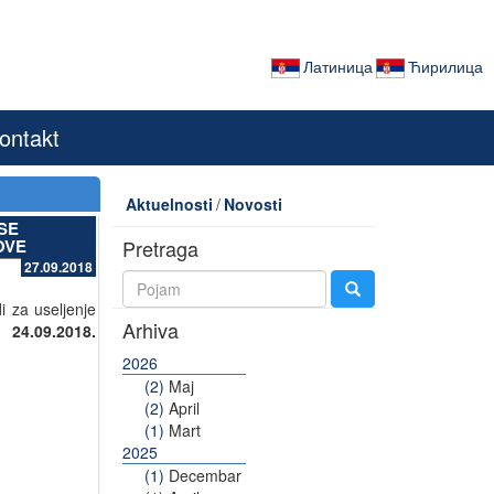
Латиница
Ћирилица
ontakt
Aktuelnosti
/
Novosti
SE
OVE
Pretraga
27.09.2018
 za useljenje
Arhiva
od
24.09.2018.
2026
(2)
Maj
(2)
April
(1)
Mart
2025
(1)
Decembar