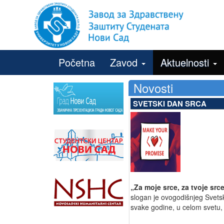
Početna
Zavod
Aktuelnosti
Novosti
SVETSKI DAN SRCA
„Za moje srce, za tvoje src
slogan je ovogodišnjeg Svetsk
svake godine, u celom svetu