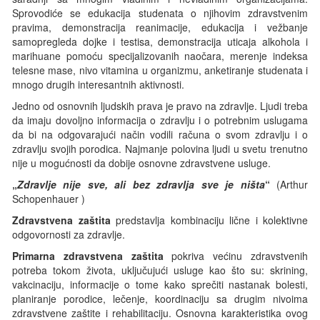
Sprovodiće se edukacija studenata o njihovim zdravstvenim
pravima, demonstracija
reanimacije, edukacija i vežbanje
samopregleda dojke i testisa, demonstracija uticaja alkohola i
marihuane pomoću specijalizovanih naočara
,
merenje indeksa
telesne mase, nivo vitamina u organizmu, anketiranje studenata i
mnogo drugih interesantnih aktivnosti.
Jedno od osnovnih ljudskih prava je pravo na zdravlje. Ljudi treba
da imaju dovoljno informacija o zdravlju i o potrebnim uslugama
da bi na odgovarajući način vodili računa o svom zdravlju i
o
zdravlju svojih porodica. Najmanje polovina ljudi u svetu trenutno
nije u mogućnosti da dobije osnovne zdravstvene usluge.
„
Zdravlje nije sve, ali bez zdravlja sve je ništa
“
(
Arthur
Schopenhauer
)
Zdravstvena zaštita
predstavlja kombinaciju lične i kolektivne
odgovornosti za zdravlje.
Primarna zdravstvena zaštita
pokriva većinu zdravstvenih
potreba tokom života, uključujući usluge kao što su: skrining,
vakcinaciju, informacije o tome kako sprečiti nastanak bolesti,
planiranje porodice, lečenje, koordinaciju sa drugim nivoima
zdravstvene zaštite i rehabilitaciju. Osnovna karakteristika ovog