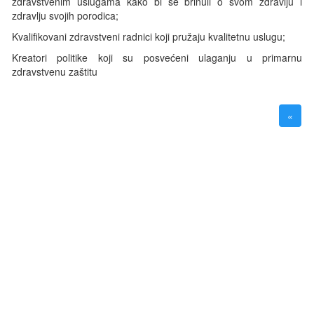
zdravstvenim uslugama kako bi se brinuli o svom zdravlju i
zdravlju svojih porodica;
Kvalifikovani zdravstveni radnici koji pružaju kvalitetnu uslugu;
Kreatori politike koji su posvećeni ulaganju u primarnu
zdravstvenu zaštitu
«