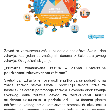
Zavod za zdravstvenu zaštitu studenata obeležava Svetski dan
zdravlja, kao jedan od značajnijih datuma iz Kalendara javnog
zdravlja. Ovogodišnji slogan je
:
„
Primarna zdravstvena zaštita – osnov univerzalne
pokrivenosti zdravstvenom zaštitom
“
.
Svetski dan zdravlja je i ove godine prilika da se podsetimo na
značaj zdravih stilova života i prevenciju faktora rizika za
nastanak najčešćih poremećaja zdravlja. Povodom obeležavanja
Svetskog dana zdravlja
Zavod za zdravstvenu zaštitu
studenata 08.04.2019. u periodu od 11-13 časova
planira
održavanje velikog broja zdravstveno-promotivnih aktivnosti
u
saradnji sa mnogim vladinim i nevladinim organizacijama.