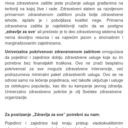
nivoa zdravstvene zaštite jeste pružanje usluga građanima na
teritoriji na kojoj žive i rade. Zdravstveni sistem sa razvijenom
primarnom zdravstvenom zaštitom pruža bolje zdravstvene
ishode, isplativ je i poboljšava kvalitet nege.
Primarna
zdravstvena zaštita je najefektivniji način da se postigne
„
zdravlje za sve
“ ali prečesto je to deo zdravstvenog sistema koji
nema dovoljno resursa i sa najvećim jazom u siromašnim i
marginalizovanim zajednicama.
Univerzalna pokrivenost zdravstvenom zaštitom
omogućava
da pojedinci i zajednice dobiju zdravstvene usluge koje su im
potrebne bez finansijskih troškova. Ovo ne znači besplatnu
pokrivenost za sve moguće zdravstvene intervencije, već
podrazumeva minimalni paket zdravstvenih usluga. Ovo se ne
odnosi samo na lečenje pojedinaca, već takođe uključuje i usluge
za celokupnu populaciju, kao što su kampanje javnog zdravlja.
Univerzalno zdravstveno pokriće je cilj Svetske zdravstvene
organizacije.
Za postizanje „Zdravlja za sve” potrebni su nam:
P
ojedinci i zajednice koji imaju pristup visokokvalitetnim